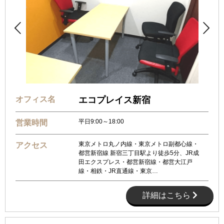


オフィス名
エコプレイス新宿
平日9:00～18:00
営業時間
東京メトロ丸ノ内線・東京メトロ副都心線・
アクセス
都営新宿線 新宿三丁目駅より徒歩5分、JR成
田エクスプレス・都営新宿線・都営大江戸
線・相鉄・JR直通線・東京…
詳細はこちら