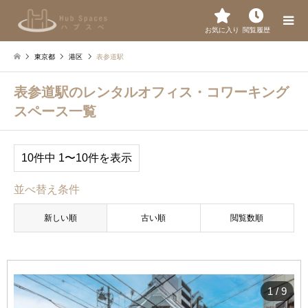
お気に入り
閲覧履歴
東京都
港区
表参道駅
表参道駅のレンタルオフィス・コワーキング
スペース一覧
10件中 1〜10件を表示
並べ替え条件
新しい順
古い順
閲覧数順
1
/
9