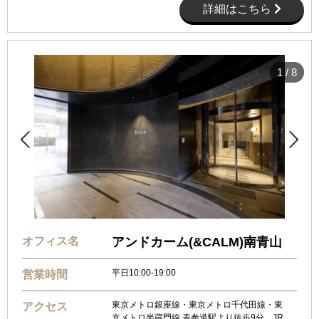
詳細はこちら
1
/
8


オフィス名
アンドカーム(&CALM)南青山
平日10:00-19:00
営業時間
東京メトロ銀座線・東京メトロ千代田線・東
アクセス
京メトロ半蔵門線 表参道駅より徒歩9分、JR