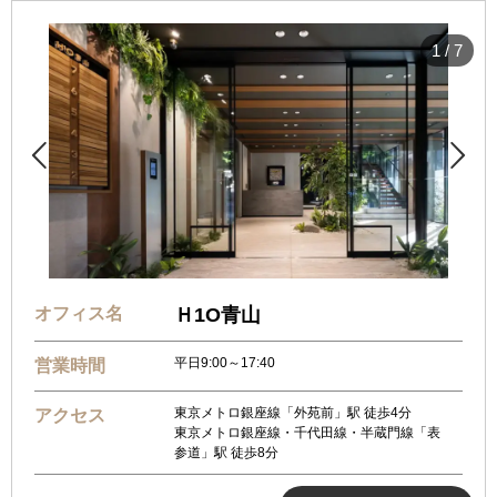
1
/
7


オフィス名
Ｈ1O青山
平日9:00～17:40
営業時間
東京メトロ銀座線「外苑前」駅 徒歩4分
アクセス
東京メトロ銀座線・千代田線・半蔵門線「表
参道」駅 徒歩8分