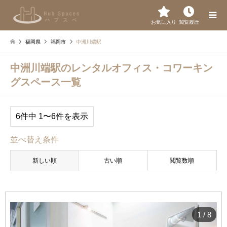
お気に入り
閲覧履歴
福岡県
福岡市
中洲川端駅
中洲川端駅のレンタルオフィス・コワーキン
グスペース一覧
6件中 1〜6件を表示
並べ替え条件
新しい順
古い順
閲覧数順
1
/
8