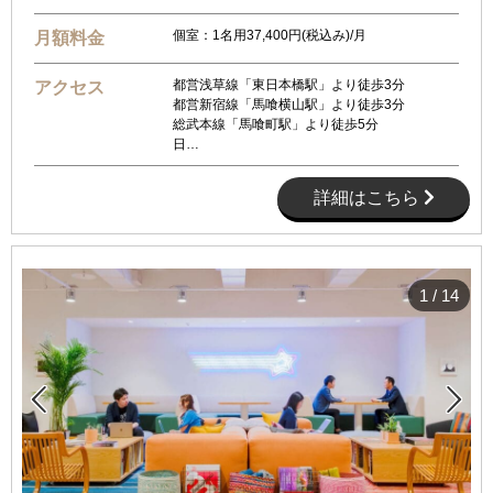
個室：1名用37,400円(税込み)/月
月額料金
都営浅草線「東日本橋駅」より徒歩3分
アクセス
都営新宿線「馬喰横山駅」より徒歩3分
総武本線「馬喰町駅」より徒歩5分
日…
詳細はこちら
1
/
14

