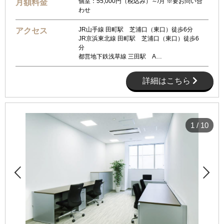
個室：55,000円（税込み）～/月 ※要お問い合
月額料金
わせ
JR山手線 田町駅 芝浦口（東口）徒歩6分
アクセス
JR京浜東北線 田町駅 芝浦口（東口）徒歩6
分
都営地下鉄浅草線 三田駅 A…
詳細はこちら
1
/
10

