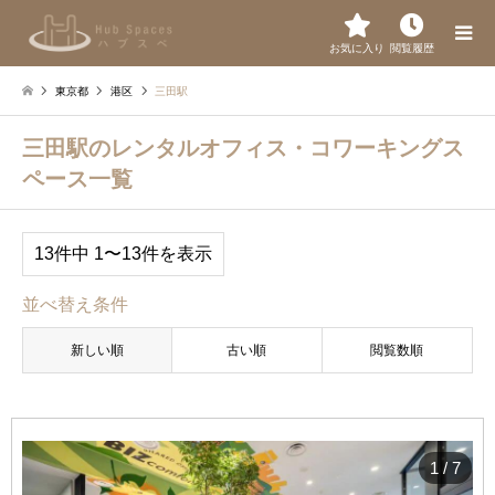
お気に入り
閲覧履歴
東京都
港区
三田駅
三田駅のレンタルオフィス・コワーキングス
ペース一覧
13件中 1〜13件を表示
並べ替え条件
新しい順
古い順
閲覧数順
1
/
7