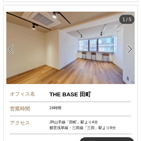
1
/
5


オフィス名
THE BASE 田町
24時間
営業時間
JR山手線「田町」駅より4分
アクセス
都営浅草線・三田線「三田」駅より8分