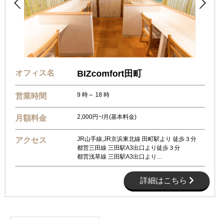


オフィス名
BIZcomfort田町
9 時～ 18 時
営業時間
2,000円~/月(基本料金)
月額料金
JR山手線,JR京浜東北線 田町駅より 徒歩３分
アクセス
都営三田線 三田駅A3出口より徒歩３分
都営浅草線 三田駅A3出口より…
詳細はこちら