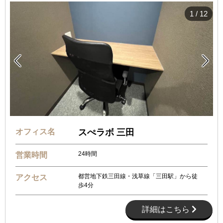
1
/
12


オフィス名
スぺラボ 三田
24時間
営業時間
都営地下鉄三田線・浅草線「三田駅」から徒
アクセス
歩4分
詳細はこちら