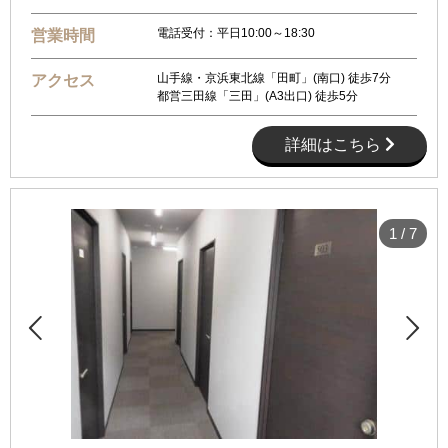
電話受付：平日10:00～18:30
営業時間
山手線・京浜東北線「田町」(南口) 徒歩7分
アクセス
都営三田線「三田」(A3出口) 徒歩5分
詳細はこちら
1
/
7

