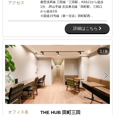
都営浅草線 三田線「三田駅」A3出口から徒歩
アクセス
1分、JR山手線 京浜東北線「田町駅」三田口
から徒歩2分
※国道15号線（第一京浜）田町駅西…
詳細はこちら
1
/
8


オフィス名
THE HUB 田町三田