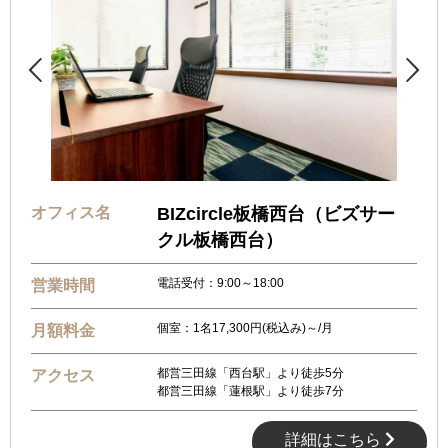


オフィス名
BIZcircle板橋西台（ビズサー
クル板橋西台）
電話受付：9:00～18:00
営業時間
個室：1名17,300円(税込み)～/月
月額料金
都営三田線「西台駅」より徒歩5分
アクセス
都営三田線「蓮根駅」より徒歩7分
詳細はこちら