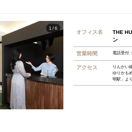
1
/
6
オフィス名
THE 
ン
電話受付：平
営業時間
りんかい
アクセス

ゆりかも
明駅」よ