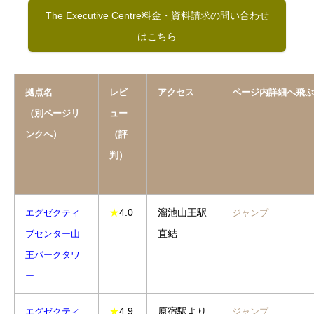
The Executive Centre料金・資料請求の問い合わせ
はこちら
拠点名
レビ
アクセス
ページ内詳細へ飛ぶ
（別ページリ
ュー
ンクへ）
（評
判）
★
4.0
溜池山王駅
エグゼクティ
ジャンプ
直結
ブセンター山
王パークタワ
ー
★
4.9
原宿駅より
エグゼクティ
ジャンプ