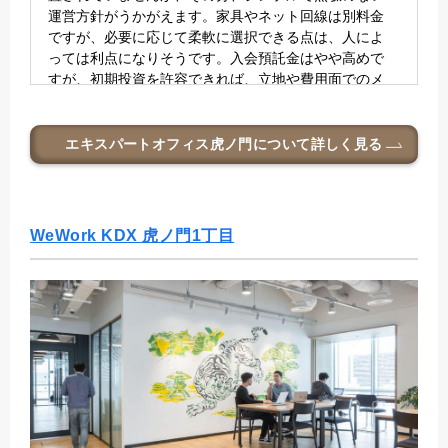
運営方針がうかがえます。家具やネット回線は別料金
ですが、必要に応じて柔軟に選択できる点は、人によ
っては利点になりそうです。入会預託金はやや高めで
すが、初期投資を許容できれば、立地や費用面でのメ
リットを感じられるオフィスです。
エキスパートオフィス虎ノ門
について詳しく見る
M.T様
ご利用日：
2025年10月10日
ご利用した区画：
6名用個室
評価：
5点：他の拠点が空いていても、ぜひまた同じ拠点を利用し
WeWork KDX 虎ノ門1丁目
たい
ご利用のきっかけや背景
従業員の人数が減ってきたので、新たにレンタルオフ
ィスを探しておりました。立地・アクセス・オフィス
環境のバランスが取れた拠点を検討する中で、こちら
がが候補に挙がりました。
重視したポイント