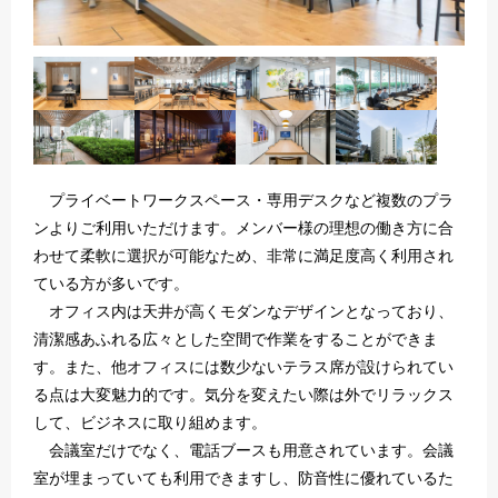
特に重視したのは部屋の広さと形、アクセスなどで
す。約10坪ほどの正方形の個室で、棚を5つ設置でき
る広さがありました。駐車場も現在利用中のタイムズ
がそのまま使える距離である点が便利でした。共有部
は控えめな印象でしたが、重視していない部分のため
問題ありませんでした。ビルのそばはご飯屋さんが多
く、お弁当屋さんも出ているとの事なのでそこは嬉し
かったです。
プライベートワークスペース・専用デスクなど複数のプラ
ンよりご利用いただけます。メンバー様の理想の働き方に合
感想
わせて柔軟に選択が可能なため、非常に満足度高く利用され
全体的に非常に良かったです。8階のお部屋からの景
ている方が多いです。
色も良く、周辺にお弁当屋が増えているという話にも
オフィス内は天井が高くモダンなデザインとなっており、
魅力を感じました。オフィス周りのため飲食店が多
清潔感あふれる広々とした空間で作業をすることができま
く、日常的にも楽しめそうな立地です。またとても丁
す。また、他オフィスには数少ないテラス席が設けられてい
寧に案内してくださり、入居後のイメージまでしっか
り共有してもらえた点が印象的でした。喫煙スペース
る点は大変魅力的です。気分を変えたい際は外でリラックス
はありませんが、コストパフォーマンスにも優れ、
して、ビジネスに取り組めます。
wifiを自分で用意するくらいですがぜひ利用を前向き
会議室だけでなく、電話ブースも用意されています。会議
に検討したいと思える拠点でした。
室が埋まっていても利用できますし、防音性に優れているた