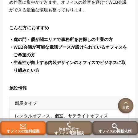
め作業に集中ができます。オフィスの雑音を避けてWEB会議
I.F様
ができる最適な環境も整っております。
ご利用日：
2026年01月23日
ご利用した区画：
4-6名用個室
評価：
こんな方におすすめ
5点：他の拠点が空いていても、ぜひまた同じ拠点を利用し
たい
虎の門・霞が関エリアで事務所をお探しの士業の方
ご利用のきっかけや背景
WEB会議が可能な電話ブースが設けられているオフィスを
ご希望の方
全体的にとても好印象でした。 オフィス自体がとて
生産性が向上する内装デザインのオフィスでビジネスに取
も新しく、共用部や個室もきれいに保たれており、気
持ちよく利用できます。 個室は部屋の広さに余裕が
り組みたい方
あり、実際の利用人数でも窮屈さを感じにくい点が良
かったです。 また、窓がある個室だったため室内が
施設情報
明るく、窓からの景色も良いのが印象的でした。 長
時間作業していても快適に過ごせる環境だと思いま
す。
部屋タイプ
目次
レンタルオフィス、個室、サテライトオフィス
重視したポイント
・4～6名利用を想定した個室であるが、実際には十分
利用可能人数
仲介料0円で
オフィスの無料提案
オフィスの掲載依頼
オフィス電話相談
な広さがあり、複合機や備品を持ち込んでも余裕を持