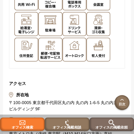
アクセス
所在地
〒100-0005 東京都千代田区丸の内 丸の内 1-6-5 丸の内北口
目次
ビルディング 9F
沿線・最寄駅
東京メトロ各線 大手町駅（B2b/B2c出口）直結
オフィス検索
オフィス掲載相談
オフィスの掲載依頼
東京メトロ丸ノ内線 東京駅（M10-M14出口方面）直結