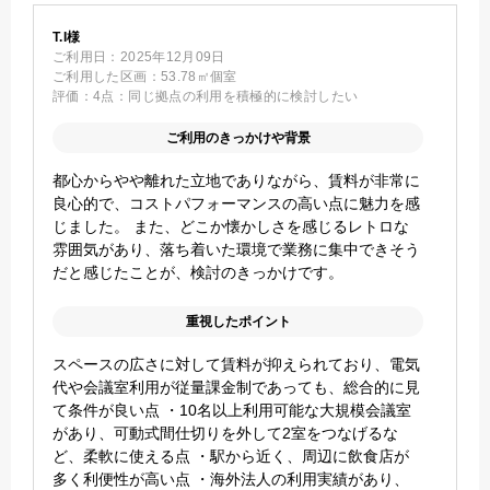
T.I様
ご利用日：
2025年12月09日
ご利用した区画：
53.78㎡個室
評価：
4点：同じ拠点の利用を積極的に検討したい
ご利用のきっかけや背景
都心からやや離れた立地でありながら、賃料が非常に
良心的で、コストパフォーマンスの高い点に魅力を感
じました。 また、どこか懐かしさを感じるレトロな
雰囲気があり、落ち着いた環境で業務に集中できそう
だと感じたことが、検討のきっかけです。
重視したポイント
スペースの広さに対して賃料が抑えられており、電気
代や会議室利用が従量課金制であっても、総合的に見
て条件が良い点 ・10名以上利用可能な大規模会議室
があり、可動式間仕切りを外して2室をつなげるな
ど、柔軟に使える点 ・駅から近く、周辺に飲食店が
多く利便性が高い点 ・海外法人の利用実績があり、