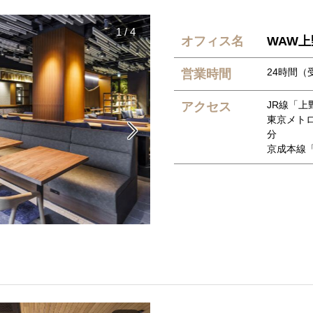
1
/
4
オフィス名
WAW上
24時間（受
営業時間
JR線「上
アクセス
東京メト

分
京成本線