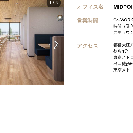
1
/
3
オフィス名
MIDPO
Co-WORK
営業時間
時間（受付：
共用ラウンジ

都営大江戸
アクセス
徒歩4分
東京メト
出口徒歩6
東京メト