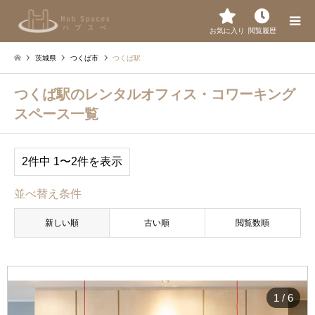
お気に入り
閲覧履歴
茨城県
つくば市
つくば駅
つくば駅のレンタルオフィス・コワーキング
スペース一覧
2件中 1〜2件を表示
並べ替え条件
新しい順
古い順
閲覧数順
1
/
6