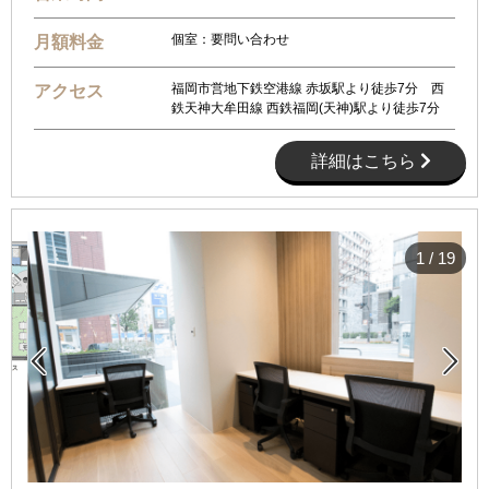
個室：要問い合わせ
月額料金
福岡市営地下鉄空港線 赤坂駅より徒歩7分 西
アクセス
鉄天神大牟田線 西鉄福岡(天神)駅より徒歩7分
詳細はこちら
1
/
19

