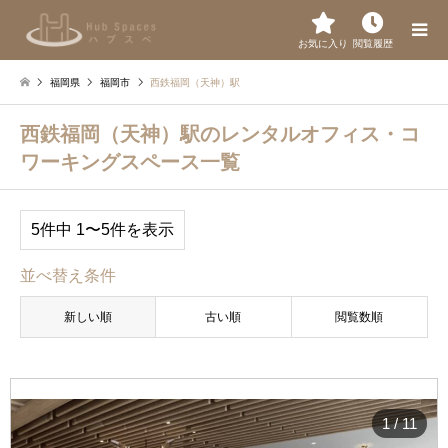
お気に入り
閲覧履歴
福岡県
福岡市
西鉄福岡（天神）駅
西鉄福岡（天神）駅のレンタルオフィス・コ
ワーキングスペース一覧
5件中 1〜5件を表示
並べ替え条件
新しい順
古い順
閲覧数順
1
/
11