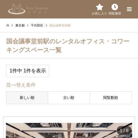
お気に入り
閲覧履歴
東京都
千代田区
国会議事堂前駅
国会議事堂前駅のレンタルオフィス・コワー
キングスペース一覧
1件中 1件を表示
並べ替え条件
新しい順
古い順
閲覧数順
1
/
6