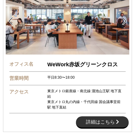


オフィス名
WeWork赤坂グリーンクロス
平日8:30〜18:00
営業時間
東京メトロ銀座線・南北線 溜池山王駅 地下直
アクセス
結
東京メトロ丸の内線・千代田線 国会議事堂前
駅 地下直結
詳細はこちら