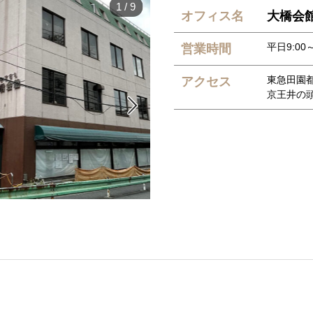
1
/
9
オフィス名
大橋会
平日9:00～
営業時間
東急田園
アクセス
京王井の
