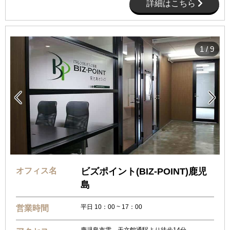
詳細はこちら
1
/
9


オフィス名
ビズポイント(BIZ-POINT)鹿児
島
平日 10：00 ~ 17：00
営業時間
鹿児島市電 天文館通駅より徒歩14分