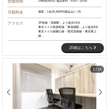
24時間365日 電話受付：9:00～18:00
営業時間
個室：1名26,400円(税込み)～/月
月額料金
JR各線「池袋駅」より徒歩10分
アクセス
東京メトロ有楽町線「東池袋駅」より徒歩6分
東京メトロ副都心線・西武池袋線・東武東上
線…
詳細はこちら
1
/
14

