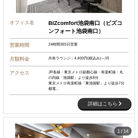
オフィス名
BIZcomfort池袋南口（ビズコ
ンフォート池袋南口）
24時間365日営業
営業時間
共有ラウンジ：4,400円(税込み)～/月
月額料金
JR各線・東京メトロ副都心線・有楽町線・丸
アクセス
の内線「池袋駅」より徒歩8分
東京メトロ有楽町線「東池袋駅」より徒歩7分
都電…
詳細はこちら
1
/
14