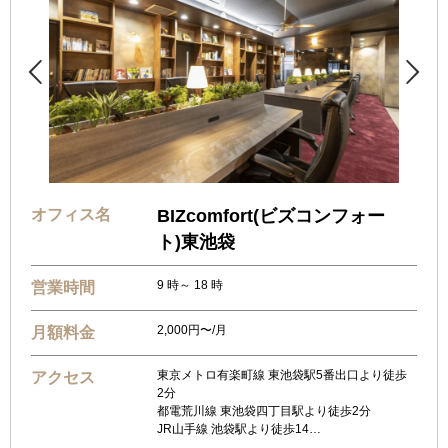


オフィス名
BIZcomfort(ビズコンフォー
ト)東池袋
9 時～ 18 時
営業時間
2,000円〜/月
月額料金
東京メトロ有楽町線 東池袋駅5番出口より徒歩
アクセス
2分
都電荒川線 東池袋四丁目駅より徒歩2分
JR山手線 池袋駅より徒歩14…