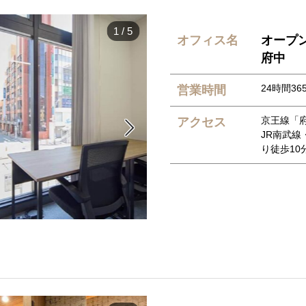
1
/
5
オフィス名
オープンオ
府中
24時間365
営業時間
京王線「
アクセス

JR南武線
り徒歩10