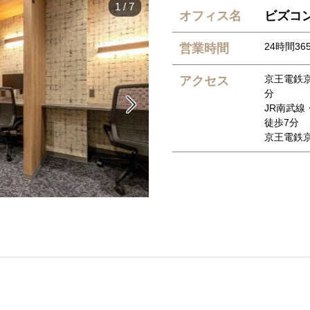
1
/
7
オフィス名
ビズコ
24時間365
営業時間
京王電鉄
アクセス
分

JR南武
徒歩7分
京王電鉄