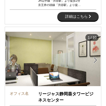
JR山手線「渋谷駅」より徒歩2分
京王井の頭線「渋谷駅」より徒…
詳細はこちら
1
/
10


オフィス名
リージャス静岡葵タワービジ
ネスセンター