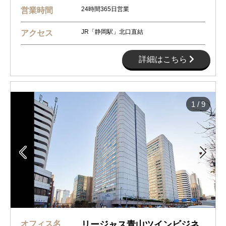
24時間365日営業
営業時間
JR「静岡駅」北口直結
アクセス
詳細はこちら
1
/
9


オフィス名
リージャス青山ツインビジネ