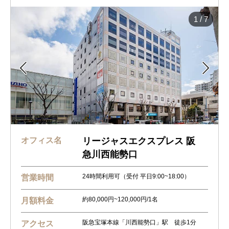
1
/
7


オフィス名
リージャスエクスプレス 阪
急川西能勢口
24時間利用可（受付 平日9:00~18:00）
営業時間
約80,000円~120,000円/1名
月額料金
阪急宝塚本線「川西能勢口」駅 徒歩1分
アクセス