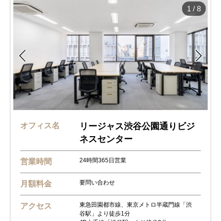
1
/
8


オフィス名
リージャス渋谷公園通りビジ
ネスセンター
24時間365日営業
営業時間
要問い合わせ
月額料金
東急田園都市線、東京メトロ半蔵門線「渋
アクセス
谷駅」より徒歩1分