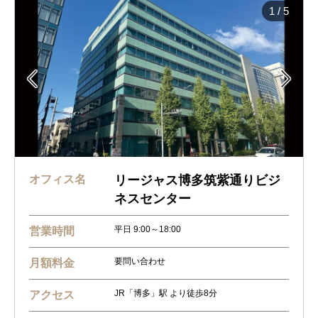
1
/
5


オフィス名
リージャス博多筑紫通りビジ
ネスセンター
平日 9:00～18:00
営業時間
要問い合わせ
月額料金
JR「博多」駅 より徒歩8分
アクセス