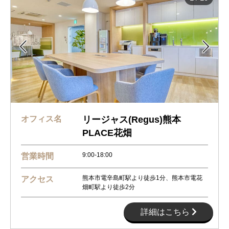


オフィス名
リージャス(Regus)熊本
PLACE花畑
9:00-18:00
営業時間
熊本市電辛島町駅より徒歩1分、熊本市電花
アクセス
畑町駅より徒歩2分
詳細はこちら