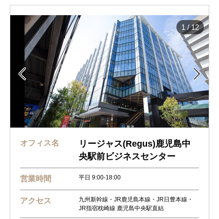
1
/
12


オフィス名
リージャス(Regus)鹿児島中
央駅前ビジネスセンター
平日 9:00-18:00
営業時間
九州新幹線・JR鹿児島本線・JR日豊本線・
アクセス
JR指宿枕崎線 鹿児島中央駅直結