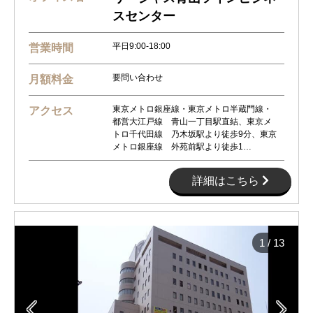
スセンター
平日9:00-18:00
営業時間
要問い合わせ
月額料金
東京メトロ銀座線・東京メトロ半蔵門線・
アクセス
都営大江戸線 青山一丁目駅直結、東京メ
トロ千代田線 乃木坂駅より徒歩9分、東京
メトロ銀座線 外苑前駅より徒歩1…
詳細はこちら
1
/
13

