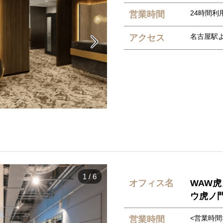
24時間利用
営業時間
名古屋駅
アクセス

1
/
6
オフィス名
WAW
ウ虎ノ
<営業時間
営業時間