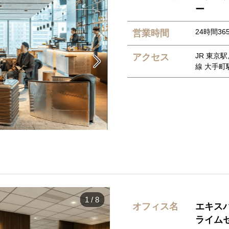
ー
24時間36
営業時間
JR 東京
アクセス

線 大手町
1
/
8
オフィス名
エキス
ライム