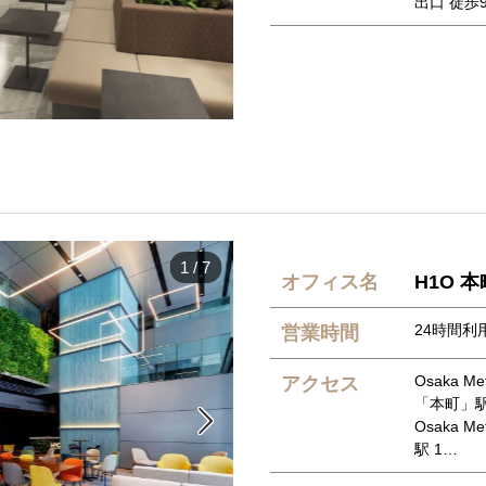
出口 徒歩
1
/
7
オフィス名
H1O 本
24時間利用
営業時間
Osaka 
アクセス
「本町」駅

Osaka 
駅 1…