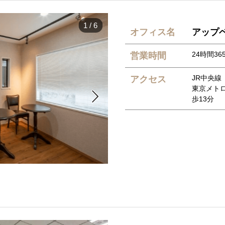
1
/
6
オフィス名
アップベ
24時間36
営業時間
JR中央線
アクセス
東京メト

歩13分