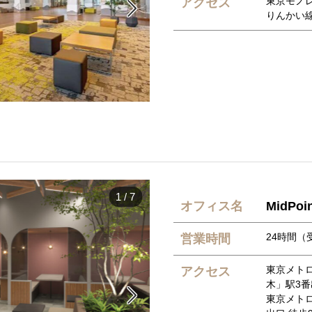
東京モノレ
アクセス

りんかい線
1
/
7
オフィス名
MidPo
24時間（受
営業時間
東京メト
アクセス
木」駅3番

東京メト