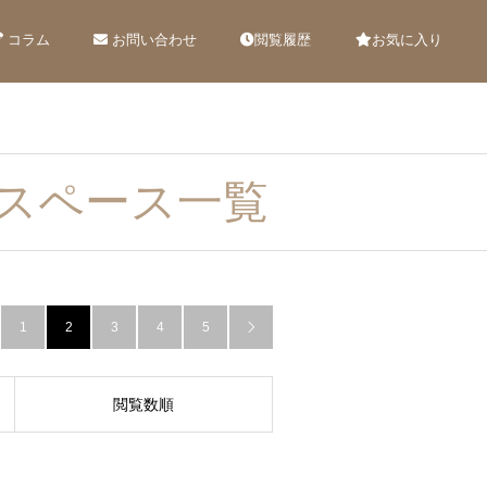
コラム
お問い合わせ
閲覧履歴
お気に入り
スペース一覧
1
2
3
4
5

閲覧数順