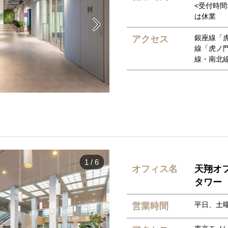
<受付時間
は休業

銀座線「
アクセス
線「虎ノ
線・南北
1
/
6
オフィス名
天翔オ
タワー
平日、土曜
営業時間