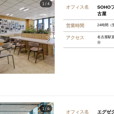
1
/
4
オフィス名
SOHO
古屋
24時間（受
営業時間
名古屋駅
アクセス

分
1
/
6
オフィス名
エグゼ