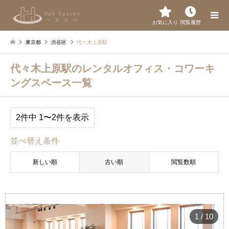
お気に入り
閲覧履歴
東京都
渋谷区
代々木上原駅
代々木上原駅のレンタルオフィス・コワーキ
ングスペース一覧
2件中 1〜2件を表示
並べ替え条件
新しい順
古い順
閲覧数順
1
/
10