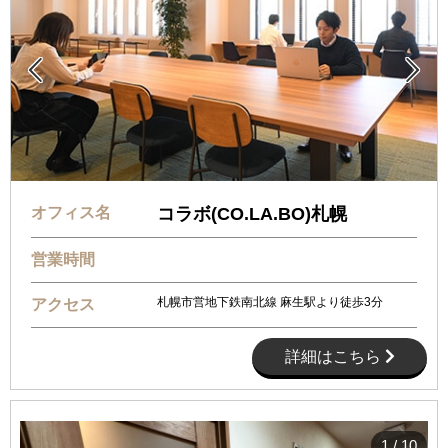


オフィス名
コラボ(CO.LA.BO)札幌
営業時間
札幌市営地下鉄南北線 麻生駅より徒歩3分
アクセス
詳細はこちら
1
/
10