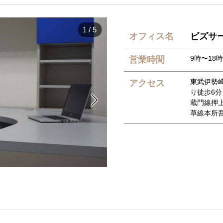
1
/
5
オフィス名
ビズサ
9時〜18時
営業時間
東武伊勢
アクセス
り徒歩6

蔵門線押
草線本所