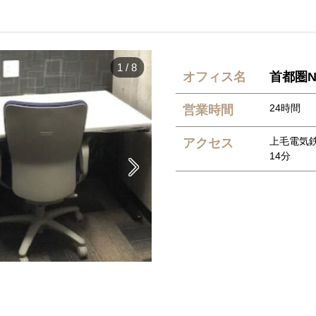
1
/
8
オフィス名
首都圏N
24時間
営業時間
上毛電気
アクセス
14分
