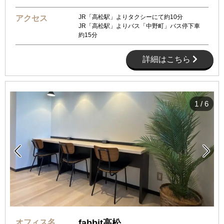
JR「高松駅」よりタクシーにて約10分
アクセス
JR「高松駅」よりバス「中野町」バス停下車
約15分
詳細はこちら
1
/
6


オフィス名
fabbit高松