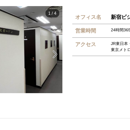
1
/
4
オフィス名
新宿ビ
24時間36
営業時間
JR東日
アクセス
東京メト
