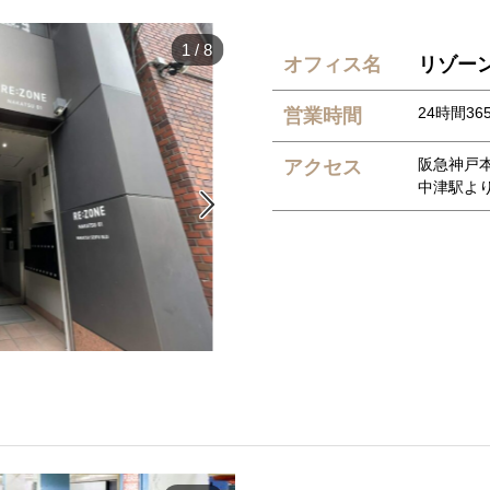
1
/
8
オフィス名
リゾーン(
24時間36
営業時間
阪急神戸
アクセス
中津駅よ
