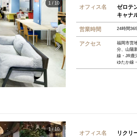
1
/
10
オフィス名
ゼロテンパ
キャナ
24時間36
営業時間
福岡市営
アクセス

分、山陽
線・JR鹿
ゆたか線
1
/
10
オフィス名
リクリー(