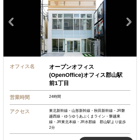


オフィス名
オープンオフィス
(OpenOffice)オフィス郡山駅
前1丁目
24時間
営業時間
東北新幹線・山形新幹線・秋田新幹線・JR磐
アクセス
越西線・ゆうゆうあぶくまライン・磐越東
線・JR東北本線・JR水郡線 郡山駅より徒歩
2分