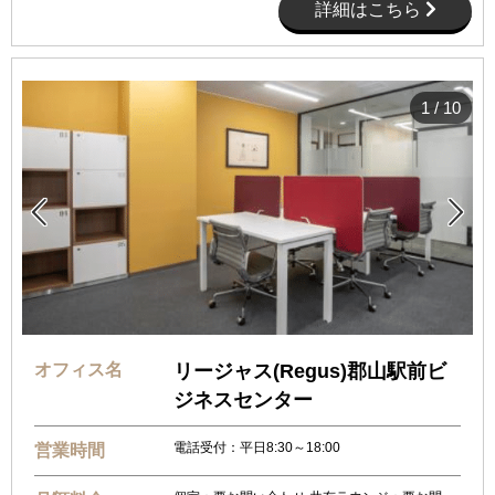
詳細はこちら
1
/
10


オフィス名
リージャス(Regus)郡山駅前ビ
ジネスセンター
電話受付：平日8:30～18:00
営業時間