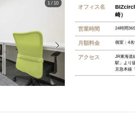
1
/
10
オフィス名
BIZc
崎）
24時間36
営業時間
個室：4名9
月額料金

JR東海
アクセス
駅」より徒
京急本線