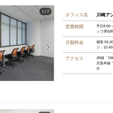
1
/
7
オフィス名
川崎ア
平日8:00～
営業時間
ッフ滞在時間
個室:55,
月額料金

ジ：10,4
JR線「川
アクセス
京急本線
分