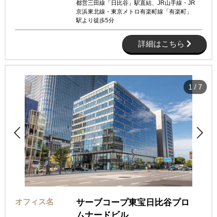
都営三田線「日比谷」駅直結、JR山手線・JR
京浜東北線・東京メトロ有楽町線「有楽町」
駅より徒歩5分
詳細はこちら
1
/
7


オフィス名
サーブコープ東宝日比谷プロ
ムナードビル