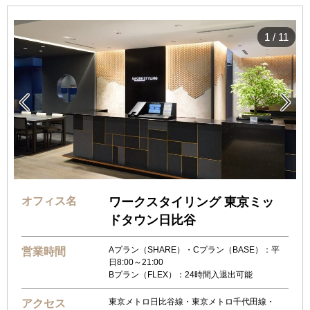
1
/
11


オフィス名
ワークスタイリング 東京ミッ
ドタウン日比谷
Aプラン（SHARE）・Cプラン（BASE）：平
営業時間
日8:00～21:00
Bプラン（FLEX）：24時間入退出可能
東京メトロ日比谷線・東京メトロ千代田線・
アクセス