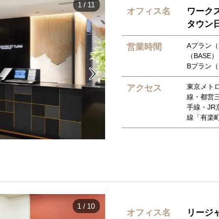
1
/
11
オフィス名
ワーク
タウン
Aプラン（
営業時間
（BASE）
Bプラン（

東京メト
アクセス
線・都営
手線・J
線「有楽
1
/
10
オフィス名
リージ