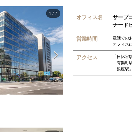
1
/
7
オフィス名
サーブ
ナード
電話でのお問
営業時間
オフィスは

「日比谷駅
アクセス
「有楽町
「銀座駅」