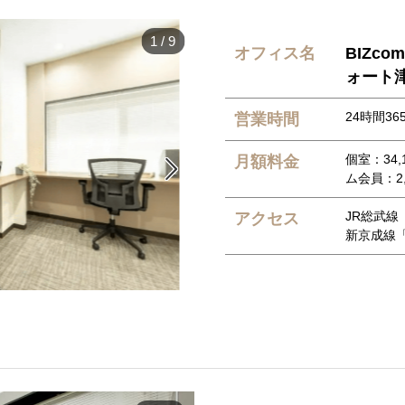
1
/
9
オフィス名
BIZc
ォート
24時間36
営業時間
個室：34,
月額料金

ム会員：2,
JR総武線
アクセス
新京成線「