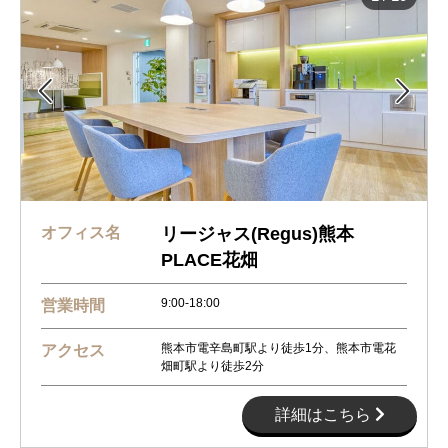


オフィス名
リージャス(Regus)熊本
PLACE花畑
9:00-18:00
営業時間
熊本市電辛島町駅より徒歩1分、熊本市電花
アクセス
畑町駅より徒歩2分
詳細はこちら