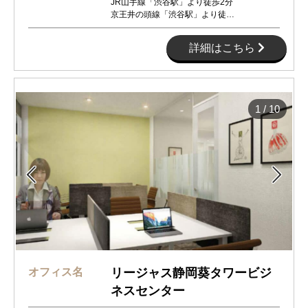
JR山手線「渋谷駅」より徒歩2分
京王井の頭線「渋谷駅」より徒…
詳細はこちら
1
/
10


オフィス名
リージャス静岡葵タワービジ
ネスセンター