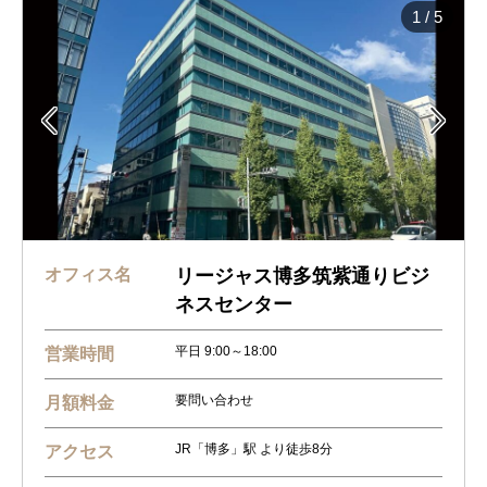
1
/
5


オフィス名
リージャス博多筑紫通りビジ
ネスセンター
平日 9:00～18:00
営業時間
要問い合わせ
月額料金
JR「博多」駅 より徒歩8分
アクセス