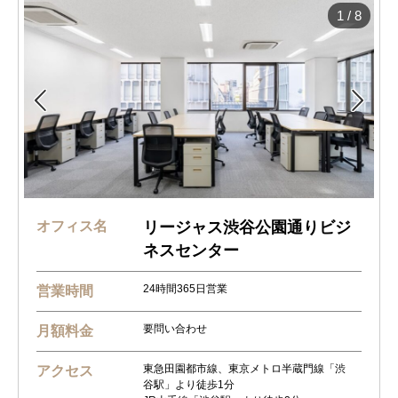
1
/
8


オフィス名
リージャス渋谷公園通りビジ
ネスセンター
24時間365日営業
営業時間
要問い合わせ
月額料金
東急田園都市線、東京メトロ半蔵門線「渋
アクセス
谷駅」より徒歩1分