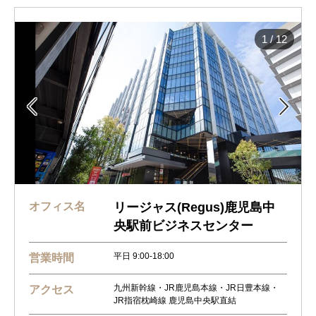
1
/
12


オフィス名
リージャス(Regus)鹿児島中
央駅前ビジネスセンター
平日 9:00-18:00
営業時間
九州新幹線・JR鹿児島本線・JR日豊本線・
アクセス
JR指宿枕崎線 鹿児島中央駅直結