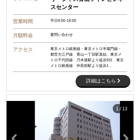
スセンター
平日9:00-18:00
営業時間
要問い合わせ
月額料金
東京メトロ銀座線・東京メトロ半蔵門線・
アクセス
都営大江戸線 青山一丁目駅直結、東京メ
トロ千代田線 乃木坂駅より徒歩9分、東京
メトロ銀座線 外苑前駅より徒歩1…
詳細はこちら
1
/
13

