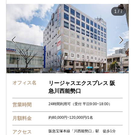
1
/
7


オフィス名
リージャスエクスプレス 阪
急川西能勢口
24時間利用可（受付 平日9:00~18:00）
営業時間
約80,000円~120,000円/1名
月額料金
阪急宝塚本線「川西能勢口」駅 徒歩1分
アクセス