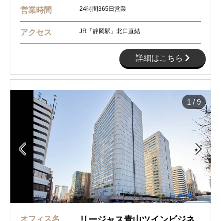
24時間365日営業
営業時間
JR「静岡駅」北口直結
アクセス
詳細はこちら
1
/
9


オフィス名
リージャス青山ツインビジネ